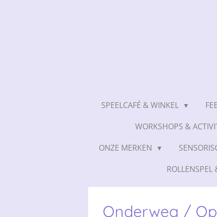
Ga
direct
naar
de
hoofdinhoud
SPEELCAFÉ & WINKEL
FE
WORKSHOPS & ACTIVI
ONZE MERKEN
SENSORIS
ROLLENSPEL
Onderweg / Op 