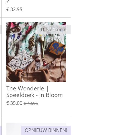
Z
€ 32,95
Uitverkocht
The Wonderie |
Speeldoek - In Bloom
€ 35,00
€ 43,95
OPNIEUW BINNEN!