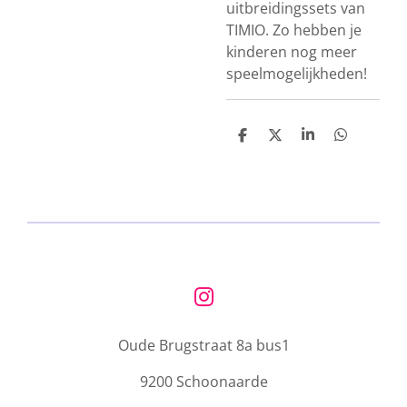
uitbreidingssets van
TIMIO. Zo hebben je
kinderen nog meer
speelmogelijkheden!
D
D
S
D
e
e
h
e
l
e
a
l
e
l
r
e
n
e
n
I
n
Oude Brugstraat 8a bus1
s
t
9200 Schoonaarde
a