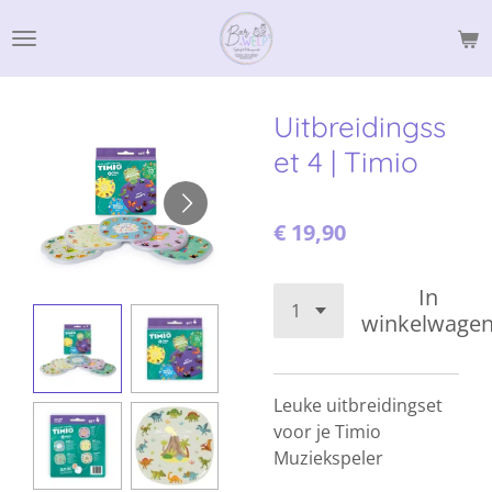
Ga
direct
naar
de
Uitbreidingss
hoofdinhoud
et 4 | Timio
€ 19,90
In
winkelwage
Leuke uitbreidingset
voor je Timio
Muziekspeler