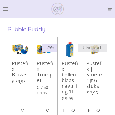
Ga
direct
naar
de
Bubble Buddy
hoofdinhoud
-25%
Uitverkocht
Pustefi
Pustefi
Pustefi
Pustefi
x |
x |
x |
x |
Blower
Tromp
bellen
Stoepk
et
blaas
rijt 6
€ 59,95
navulli
stuks
€ 7,50
ng 1l
€ 2,95
€ 9,95
€ 9,95
In winkelwagen
In winkelwagen
In winkelwagen
Houd mij op 