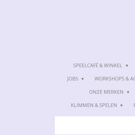
Ga
direct
naar
de
hoofdinhoud
SPEELCAFÉ & WINKEL
JOBS
WORKSHOPS & AC
ONZE MERKEN
KLIMMEN & SPELEN