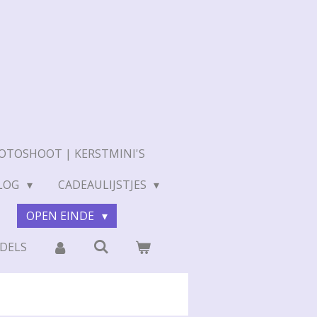
OTOSHOOT | KERSTMINI'S
LOG
CADEAULIJSTJES
N
OPEN EINDE
DELS