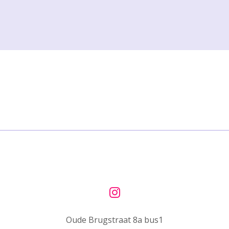
I
n
Oude Brugstraat 8a bus1
s