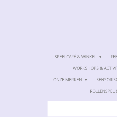
Ga
direct
naar
de
hoofdinhoud
SPEELCAFÉ & WINKEL
FE
WORKSHOPS & ACTIVI
ONZE MERKEN
SENSORIS
ROLLENSPEL