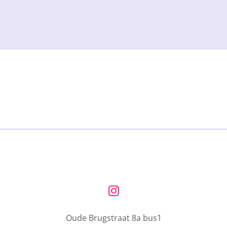
I
n
Oude Brugstraat 8a bus1
s