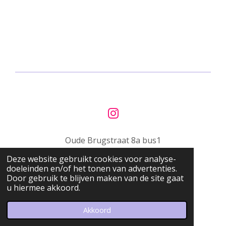
I
n
Oude Brugstraat 8a bus1
s
t
Deze website gebruikt cookies voor analyse-
9200 Schoonaarde
a
doeleinden en/of het tonen van advertenties.
g
Door gebruik te blijven maken van de site gaat
info@barwelp.be
u hiermee akkoord.
r
© 2023 Bar WELP
a
Powered by
JouwWeb
Akkoord
m