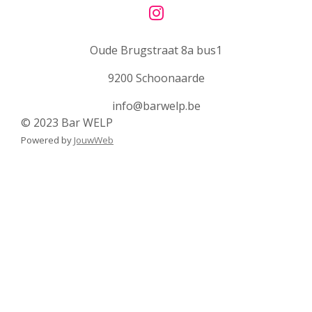
r
I
f
n
u
Oude Brugstraat 8a bus1
s
l
t
9200 Schoonaarde
a
l
g
s
info@barwelp.be
r
© 2023 Bar WELP
c
a
Powered by
JouwWeb
r
m
e
e
n