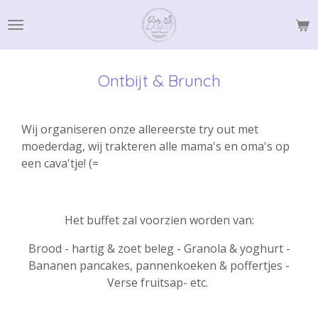
Ga
direct
naar
de
Ontbijt & Brunch
hoofdinhoud
Wij organiseren onze allereerste try out met
moederdag, wij trakteren alle mama's en oma's op
een cava'tje! (=
Het buffet zal voorzien worden van:
Brood - hartig & zoet beleg - Granola & yoghurt -
Bananen pancakes, pannenkoeken & poffertjes -
Verse fruitsap- etc.