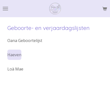
Ga
direct
naar
de
Geboorte- en verjaardagslijsten
hoofdinhoud
Oana Geboortelijst
Haeven
Loà Mae