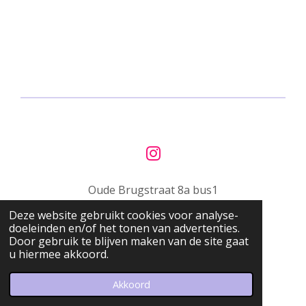
I
n
Oude Brugstraat 8a bus1
s
t
Deze website gebruikt cookies voor analyse-
9200 Schoonaarde
a
doeleinden en/of het tonen van advertenties.
g
Door gebruik te blijven maken van de site gaat
info@barwelp.be
u hiermee akkoord.
r
© 2023 Bar WELP
a
Powered by
JouwWeb
Akkoord
m