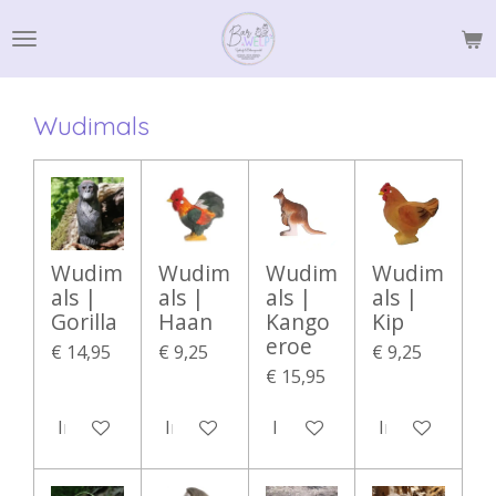
Ga
direct
naar
de
Wudimals
hoofdinhoud
Wudim
Wudim
Wudim
Wudim
als |
als |
als |
als |
Gorilla
Haan
Kango
Kip
eroe
€ 14,95
€ 9,25
€ 9,25
€ 15,95
In winkelwagen
In winkelwagen
In winkelwagen
In winkelwag