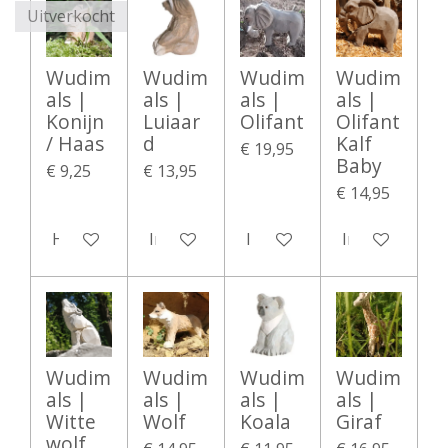
Uitverkocht
Wudim
Wudim
Wudim
Wudim
als |
als |
als |
als |
Konijn
Luiaar
Olifant
Olifant
/ Haas
d
Kalf
€ 19,95
Baby
€ 9,25
€ 13,95
€ 14,95
Houd mij op de hoogte
In winkelwagen
In winkelwagen
In winkelwag
Wudim
Wudim
Wudim
Wudim
als |
als |
als |
als |
Witte
Wolf
Koala
Giraf
wolf