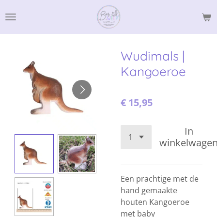
Ga
direct
naar
de
Wudimals |
hoofdinhoud
Kangoeroe
€ 15,95
In
winkelwage
Een prachtige met de
hand gemaakte
houten Kangoeroe
met baby