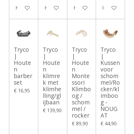
Houd mij op de hoogte
Houd mij op de hoogte
Houd mij op de hoogte
In winkelwag
Tryco
Tryco
Tryco
Tryco
|
|
|
|
Houte
Houte
Houte
Kussen
n
n
n
voor
barber
klimre
Monte
schom
set
k met
ssori
mel/Ro
klimhe
Klimbo
cker/kl
€ 16,95
lling/gl
og /
imboo
ijbaan
schom
g -
mel /
NOUG
€ 139,90
rocker
AT
€ 89,90
€ 44,90