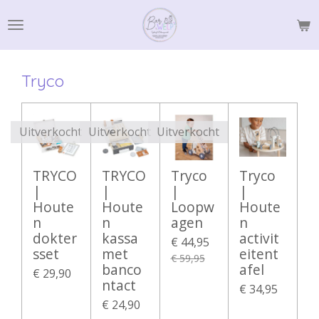
Ga
direct
naar
de
Tryco
hoofdinhoud
Uitverkocht
Uitverkocht
Uitverkocht
TRYCO
TRYCO
Tryco
Tryco
|
|
|
|
Houte
Houte
Loopw
Houte
n
n
agen
n
dokter
kassa
activit
€ 44,95
sset
met
eitent
€ 59,95
banco
afel
€ 29,90
ntact
€ 34,95
€ 24,90