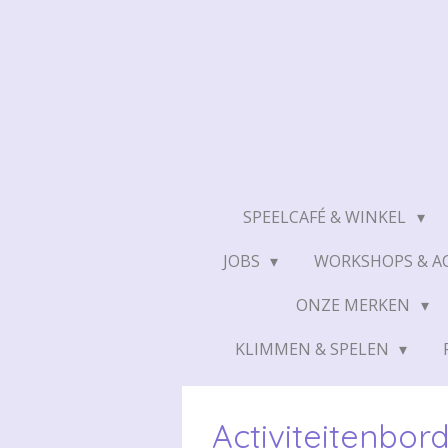
Ga
direct
naar
de
hoofdinhoud
SPEELCAFÉ & WINKEL
JOBS
WORKSHOPS & AC
ONZE MERKEN
KLIMMEN & SPELEN
Activiteitenbor