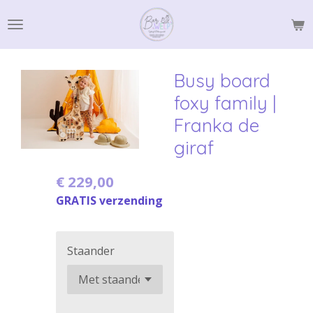
Ga
direct
naar
de
Busy board
hoofdinhoud
foxy family |
Franka de
giraf
€ 229,00
GRATIS verzending
Staander