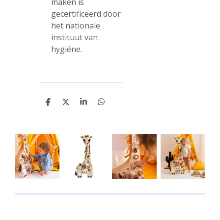
maken is
gecertificeerd door
het nationale
instituut van
hygiëne.
D
D
S
D
e
e
h
e
l
e
a
l
e
l
r
e
n
e
n