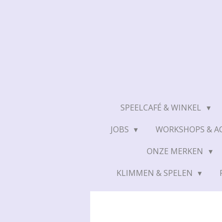
Ga
direct
naar
de
hoofdinhoud
SPEELCAFÉ & WINKEL
JOBS
WORKSHOPS & AC
ONZE MERKEN
KLIMMEN & SPELEN