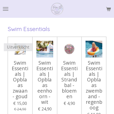
Ga
direct
naar
de
Swim Essentials
hoofdinhoud
Uitverkocht
Swim
Swim
Swim
Swim
Essenti
Essenti
Essenti
Essenti
als |
als |
als |
als |
Opbla
Opbla
Strand
Opbla
as
as
bal -
as
zwaan
eenho
bloem
zwemb
- goud
orn -
en
and -
wit
regenb
€ 15,00
€ 4,90
oog
€ 24,90
€ 24,90