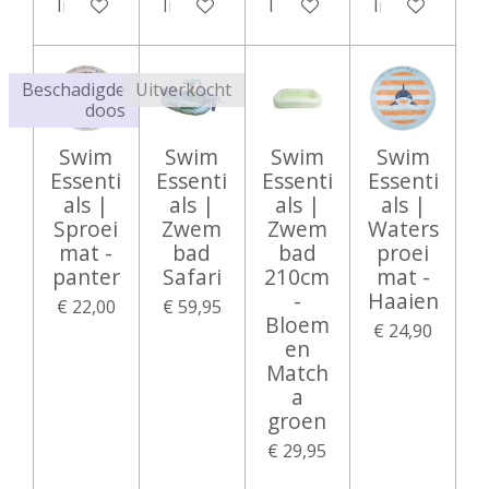
In winkelwagen
In winkelwagen
In winkelwagen
In winkelwag
Beschadigde
Uitverkocht
doos
Swim
Swim
Swim
Swim
Essenti
Essenti
Essenti
Essenti
als |
als |
als |
als |
Sproei
Zwem
Zwem
Waters
mat -
bad
bad
proei
panter
Safari
210cm
mat -
-
Haaien
€ 22,00
€ 59,95
Bloem
€ 24,90
en
Match
a
groen
€ 29,95