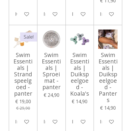
€ 11,90
Houd mij op de hoogte
In winkelwagen
In winkelwagen
In winkelwag
Sale!
Swim
Swim
Swim
Swim
Essenti
Essenti
Essenti
Essenti
als |
als |
als |
als |
Strand
Sproei
Duiksp
Duiksp
speelg
mat -
eelgoe
eelgoe
oed -
panter
d -
d -
panter
Koala's
Panter
€ 24,90
s
€ 19,00
€ 14,90
€ 14,90
€ 29,90
In winkelwagen
In winkelwagen
In winkelwagen
In winkelwag