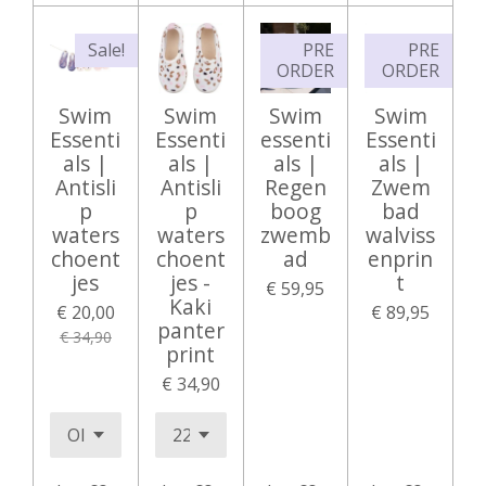
Sale!
PRE
PRE
ORDER
ORDER
Swim
Swim
Swim
Swim
Essenti
Essenti
essenti
Essenti
als |
als |
als |
als |
Antisli
Antisli
Regen
Zwem
p
p
boog
bad
waters
waters
zwemb
walviss
choent
choent
ad
enprin
jes
jes -
t
€ 59,95
Kaki
€ 20,00
€ 89,95
panter
€ 34,90
print
€ 34,90