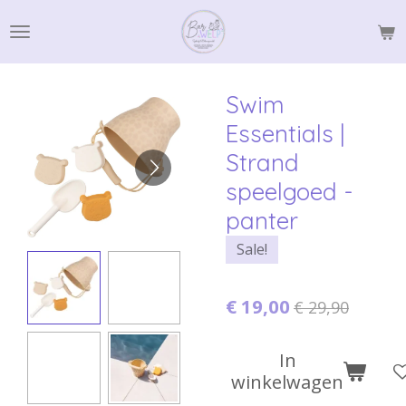
Ga
direct
naar
de
Swim
hoofdinhoud
Essentials |
Strand
speelgoed -
panter
Sale!
€ 19,00
€ 29,90
In
winkelwagen