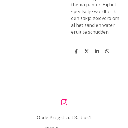
thema panter. Bij het
speelsetje wordt ook
een zakje geleverd om
al het zand en water
eruit te schudden.
D
D
S
D
e
e
h
e
l
e
a
l
e
l
r
e
n
e
n
I
n
Oude Brugstraat 8a bus1
s
t