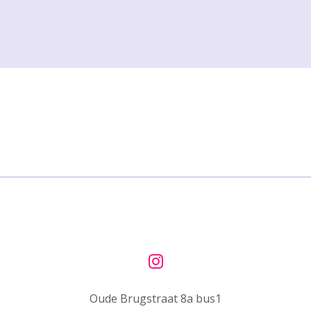
I
n
Oude Brugstraat 8a bus1
s