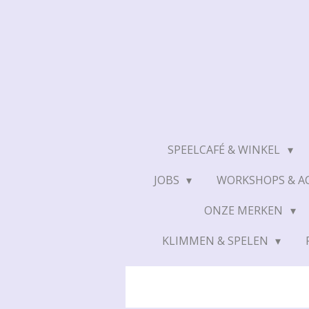
Ga
direct
naar
de
hoofdinhoud
SPEELCAFÉ & WINKEL
JOBS
WORKSHOPS & AC
ONZE MERKEN
KLIMMEN & SPELEN