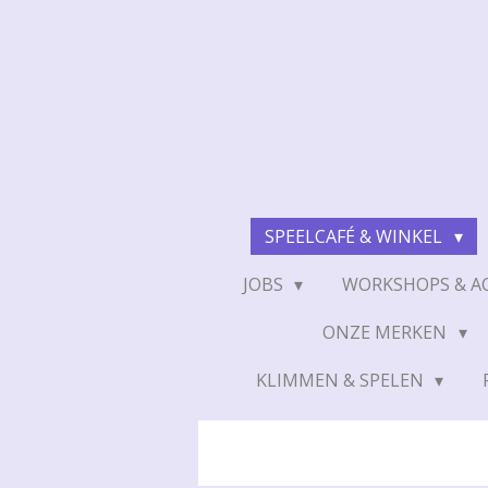
Ga
direct
naar
de
hoofdinhoud
SPEELCAFÉ & WINKEL
JOBS
WORKSHOPS & AC
ONZE MERKEN
KLIMMEN & SPELEN