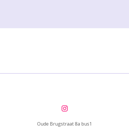
I
n
Oude Brugstraat 8a bus1
s