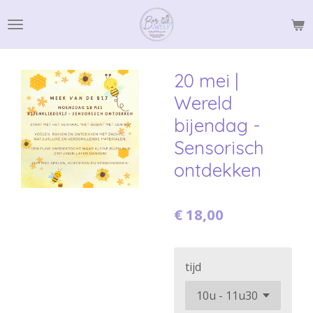
Ga
direct
naar
de
20 mei |
hoofdinhoud
Wereld
bijendag -
Sensorisch
ontdekken
€ 18,00
tijd