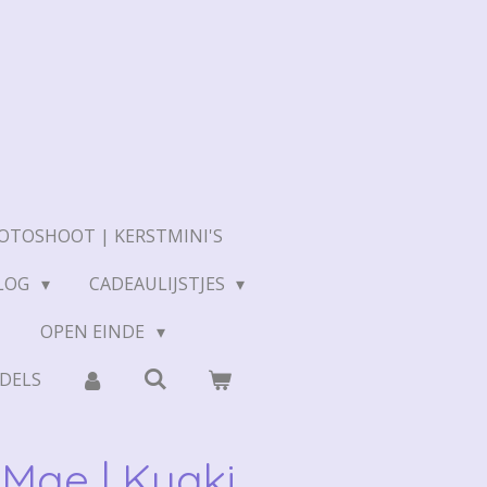
OTOSHOOT | KERSTMINI'S
LOG
CADEAULIJSTJES
N
OPEN EINDE
DELS
 Mae | Kuaki