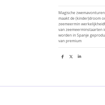
Magische zwemavonturen v
maakt de (kinder)droom 
zeemeermin werkelijkheid!
van zeemeerminstaarten i
worden in Spanje geprodu
van premium
D
D
S
e
e
h
l
e
a
e
l
r
n
e