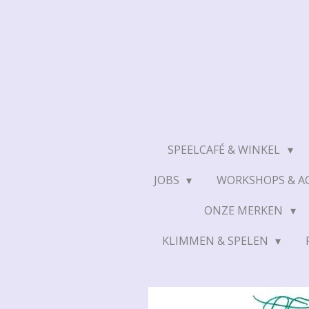
Ga
direct
naar
de
hoofdinhoud
SPEELCAFÉ & WINKEL
JOBS
WORKSHOPS & AC
ONZE MERKEN
KLIMMEN & SPELEN