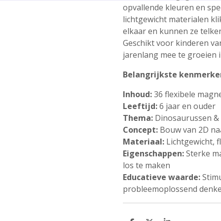
opvallende kleuren en spee
lichtgewicht materialen k
elkaar en kunnen ze telk
Geschikt voor kinderen va
jarenlang mee te groeien in
Belangrijkste kenmerke
Inhoud:
36 flexibele magn
Leeftijd:
6 jaar en ouder
Thema:
Dinosaurussen &
Concept:
Bouw van 2D naa
Materiaal:
Lichtgewicht, 
Eigenschappen:
Sterke m
los te maken
Educatieve waarde:
Stimu
probleemoplossend denken 