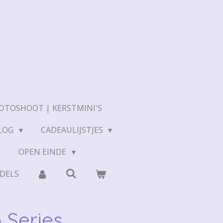
OTOSHOOT | KERSTMINI'S
LOG
CADEAULIJSTJES
N
OPEN EINDE
DELS
o Series