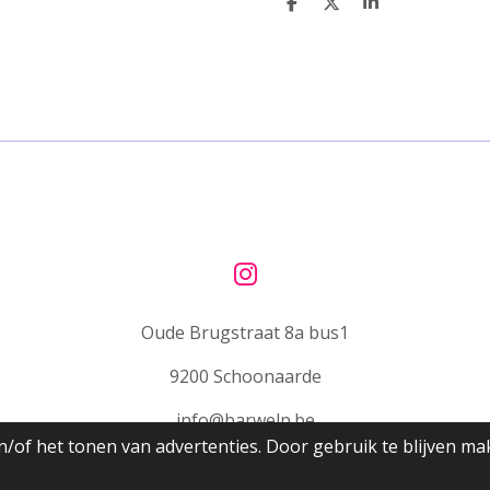
D
D
S
e
e
h
l
e
a
e
l
r
n
e
I
n
Oude Brugstraat 8a bus1
s
t
9200 Schoonaarde
a
g
info@barwelp.be
r
/of het tonen van advertenties. Door gebruik te blijven ma
a