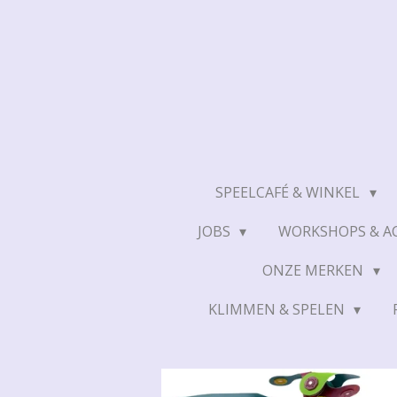
Ga
direct
naar
de
hoofdinhoud
SPEELCAFÉ & WINKEL
JOBS
WORKSHOPS & AC
ONZE MERKEN
KLIMMEN & SPELEN