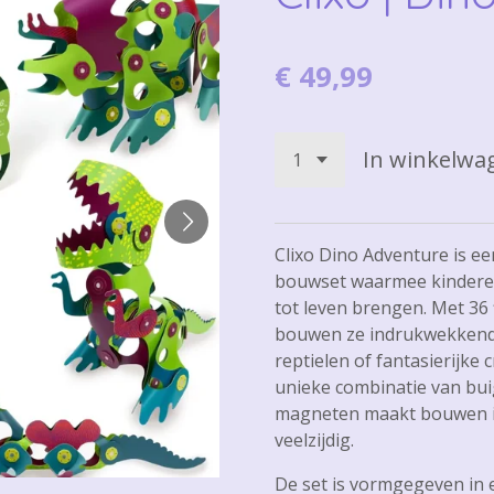
€ 49,99
In winkelwa
Clixo Dino Adventure is e
bouwset waarmee kinderen
tot leven brengen. Met 36
bouwen ze indrukwekkend
reptielen of fantasierijke 
unieke combinatie van bu
magneten maakt bouwen in
veelzijdig.
De set is vormgegeven in