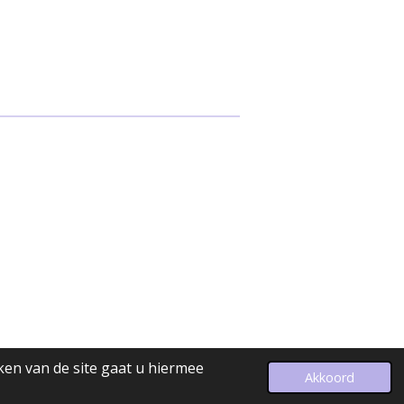
ken van de site gaat u hiermee
Powered by
JouwWeb
Akkoord