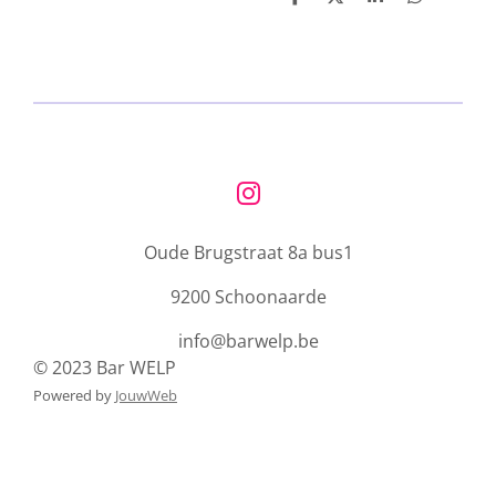
D
D
S
D
e
e
h
e
l
e
a
l
e
l
r
e
n
e
n
I
n
Oude Brugstraat 8a bus1
s
t
9200 Schoonaarde
a
g
info@barwelp.be
r
© 2023 Bar WELP
a
Powered by
JouwWeb
m