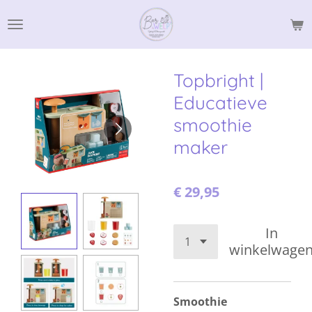
Ga
direct
naar
de
Topbright |
hoofdinhoud
Educatieve
smoothie
maker
€ 29,95
In
winkelwage
Smoothie