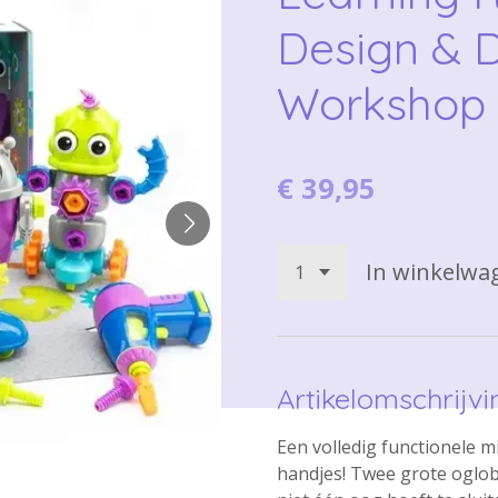
Design & D
Workshop
€ 39,95
In winkelwa
Artikelomschrijvi
Een volledig functionele 
handjes! Twee grote oglob