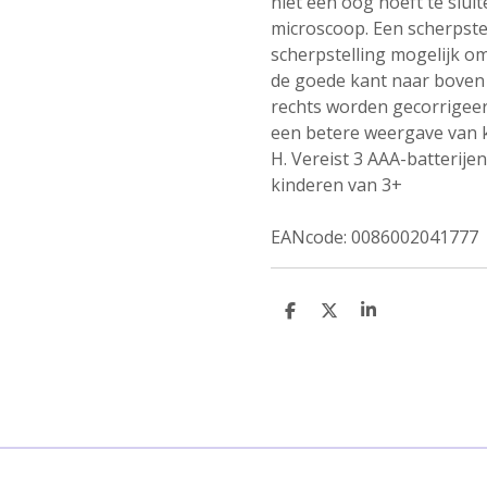
niet één oog hoeft te sluit
microscoop. Een scherpst
scherpstelling mogelijk o
de goede kant naar boven
rechts worden gecorrigeerd
een betere weergave van kl
H. Vereist 3 AAA-batterije
kinderen van 3+
EANcode: 0086002041777
D
D
S
e
e
h
l
e
a
e
l
r
n
e