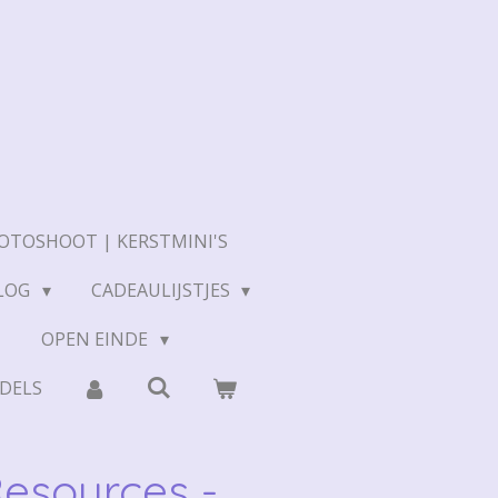
OTOSHOOT | KERSTMINI'S
LOG
CADEAULIJSTJES
N
OPEN EINDE
DELS
esources -