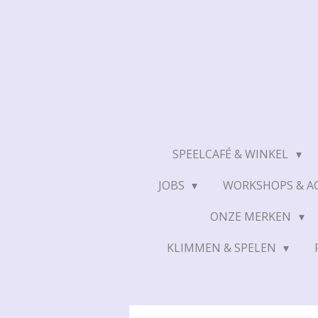
Ga
direct
naar
de
hoofdinhoud
SPEELCAFÉ & WINKEL
JOBS
WORKSHOPS & AC
ONZE MERKEN
KLIMMEN & SPELEN