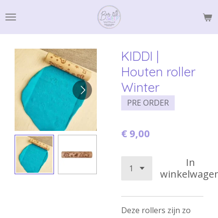
Ga
direct
naar
de
KIDDI |
hoofdinhoud
Houten roller
Winter
PRE ORDER
€ 9,00
In
winkelwage
Deze rollers zijn zo