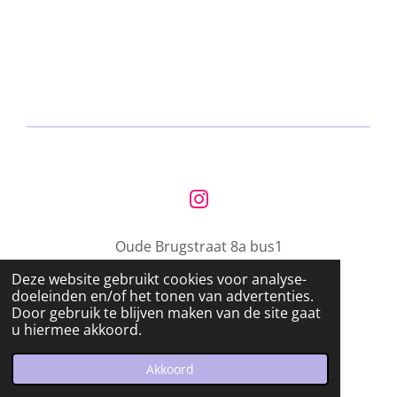
e
l
r
e
n
e
n
I
n
Oude Brugstraat 8a bus1
s
t
Deze website gebruikt cookies voor analyse-
9200 Schoonaarde
a
doeleinden en/of het tonen van advertenties.
g
Door gebruik te blijven maken van de site gaat
info@barwelp.be
u hiermee akkoord.
r
© 2023 Bar WELP
a
Powered by
JouwWeb
Akkoord
m