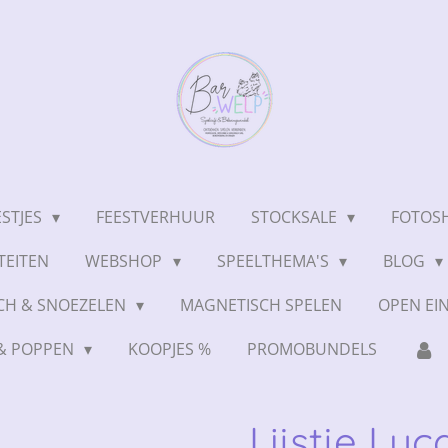
ESTJES
FEESTVERHUUR
STOCKSALE
FOTOSH
TEITEN
WEBSHOP
SPEELTHEMA'S
BLOG
CH & SNOEZELEN
MAGNETISCH SPELEN
OPEN EI
 & POPPEN
KOOPJES %
PROMOBUNDELS
Lijstje Luca