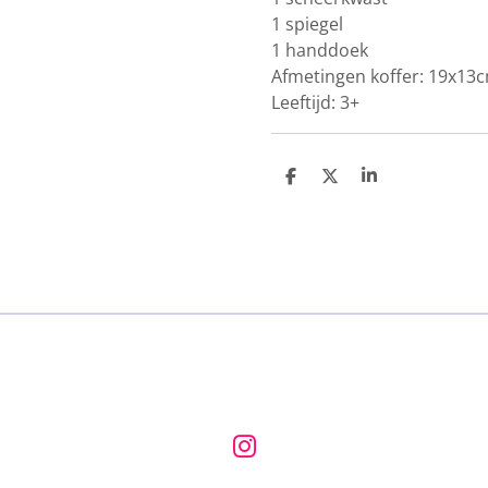
1 spiegel
1 handdoek
Afmetingen koffer: 19x13
Leeftijd: 3+
D
D
S
e
e
h
l
e
a
e
l
r
n
e
I
n