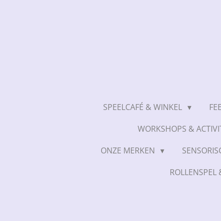
Ga
direct
naar
de
hoofdinhoud
SPEELCAFÉ & WINKEL
FE
WORKSHOPS & ACTIVI
ONZE MERKEN
SENSORIS
ROLLENSPEL