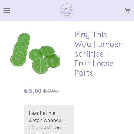
Ga
direct
naar
de
Play This
hoofdinhoud
Way | Limoen
schijfjes -
Fruit Loose
Parts
€ 5,00
€ 7,95
Laat het me
weten wanneer
dit product weer