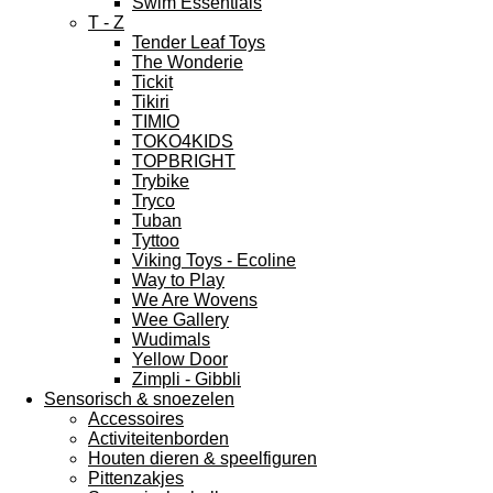
Swim Essentials
T - Z
Tender Leaf Toys
The Wonderie
Tickit
Tikiri
TIMIO
TOKO4KIDS
TOPBRIGHT
Trybike
Tryco
Tuban
Tyttoo
Viking Toys - Ecoline
Way to Play
We Are Wovens
Wee Gallery
Wudimals
Yellow Door
Zimpli - Gibbli
Sensorisch & snoezelen
Accessoires
Activiteitenborden
Houten dieren & speelfiguren
Pittenzakjes