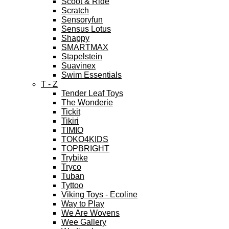
Scoot & Ride
Scratch
Sensoryfun
Sensus Lotus
Shappy
SMARTMAX
Stapelstein
Suavinex
Swim Essentials
T - Z
Tender Leaf Toys
The Wonderie
Tickit
Tikiri
TIMIO
TOKO4KIDS
TOPBRIGHT
Trybike
Tryco
Tuban
Tyttoo
Viking Toys - Ecoline
Way to Play
We Are Wovens
Wee Gallery