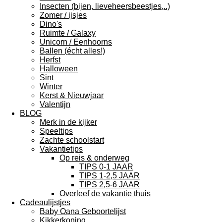
Insecten (bijen, lieveheersbeestjes,..)
Zomer / ijsjes
Dino's
Ruimte / Galaxy
Unicorn / Eenhoorns
Ballen (écht alles!)
Herfst
Halloween
Sint
Winter
Kerst & Nieuwjaar
Valentijn
BLOG
Merk in de kijker
Speeltips
Zachte schoolstart
Vakantietips
Op reis & onderweg
TIPS 0-1 JAAR
TIPS 1-2,5 JAAR
TIPS 2,5-6 JAAR
Overleef de vakantie thuis
Cadeaulijstjes
Baby Oana Geboortelijst
Kikkerkoning