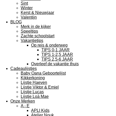
Sint
Winter
Kerst & Nieuwjaar
Valentijn
BLOG
Merk in de kijker
Speeltips
Zachte schoolstart
Vakantietips
Op reis & onderweg
TIPS 0-1 JAAR
TIPS 1-2,5 JAAR
TIPS 2,5-6 JAAR
Overleef de vakantie thuis
Cadeaulijstjes
Baby Oana Geboortelijst
Kikkerkoning
Lijstje Haeven
Lijstje Viktor & Emiel
Lijstje Lucas
Lijstje Loà Mae
Onze Merken
A - E
APLI Kids
Atelier Nouk