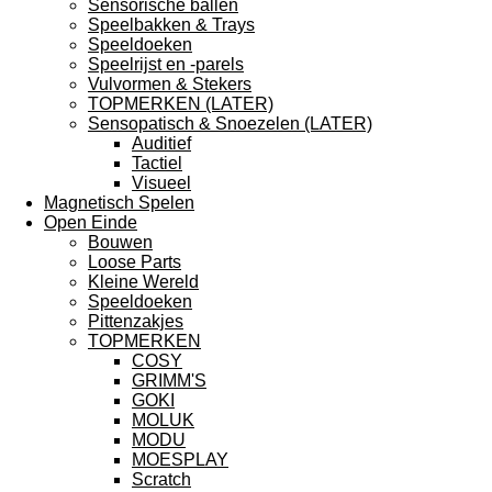
Sensorische ballen
Speelbakken & Trays
Speeldoeken
Speelrijst en -parels
Vulvormen & Stekers
TOPMERKEN (LATER)
Sensopatisch & Snoezelen (LATER)
Auditief
Tactiel
Visueel
Magnetisch Spelen
Open Einde
Bouwen
Loose Parts
Kleine Wereld
Speeldoeken
Pittenzakjes
TOPMERKEN
COSY
GRIMM'S
GOKI
MOLUK
MODU
MOESPLAY
Scratch