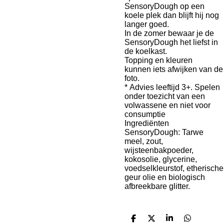
SensoryDough op een
koele plek dan blijft hij nog
langer goed.
In de zomer bewaar je de
SensoryDough het liefst in
de koelkast.
Topping en kleuren
kunnen iets afwijken van de
foto.
* Advies leeftijd 3+. Spelen
onder toezicht van een
volwassene en niet voor
consumptie
Ingrediënten
SensoryDough: Tarwe
meel, zout,
wijsteenbakpoeder,
kokosolie, glycerine,
voedselkleurstof, etherische
geur olie en biologisch
afbreekbare glitter.
D
D
S
D