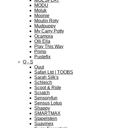
MOESPLAY
MODU
Moluk
Moonie
Moulin Roty
Mudpuppy
My Carry Potty
Ocamora
Olli Ella
Play This Way
Primo
Pustefix
Q - S
Quut
Safari Ltd | TOOBS
Sarah Silk's
Schleich
Scoot & Ride
Scratch
Sensoryfun
Sensus Lotus
Shappy
SMARTMAX
Stapelstein
Suavinex