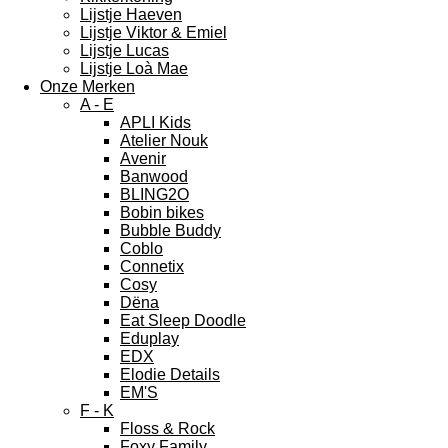
Lijstje Haeven
Lijstje Viktor & Emiel
Lijstje Lucas
Lijstje Loà Mae
Onze Merken
A - E
APLI Kids
Atelier Nouk
Avenir
Banwood
BLING2O
Bobin bikes
Bubble Buddy
Coblo
Connetix
Cosy
Dëna
Eat Sleep Doodle
Eduplay
EDX
Elodie Details
EM'S
F - K
Floss & Rock
Foxy Family