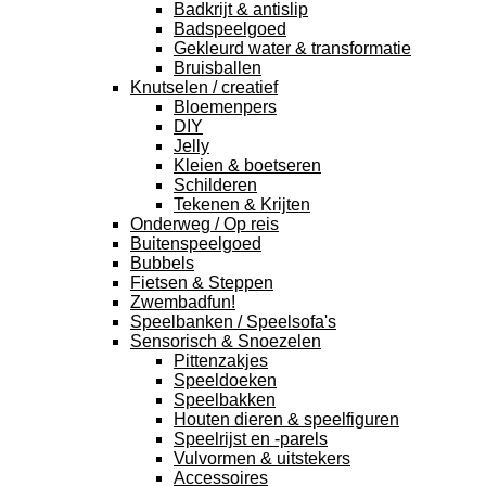
Badkrijt & antislip
Badspeelgoed
Gekleurd water & transformatie
Bruisballen
Knutselen / creatief
Bloemenpers
DIY
Jelly
Kleien & boetseren
Schilderen
Tekenen & Krijten
Onderweg / Op reis
Buitenspeelgoed
Bubbels
Fietsen & Steppen
Zwembadfun!
Speelbanken / Speelsofa's
Sensorisch & Snoezelen
Pittenzakjes
Speeldoeken
Speelbakken
Houten dieren & speelfiguren
Speelrijst en -parels
Vulvormen & uitstekers
Accessoires