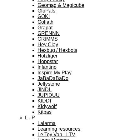
Geomag & Magicube
GloPals
GOKI
Goliath
Grapat
GRENNN
GRIMMS
Hey Clay
Hexbug / Hexbots
Holztiger
Hoppstar
Infantino
Inspire My Play
JaBaDaBaDo
Jellystone
JINDL
JUPIDUU
KIDDI
Kidywolf
Kitpas
L - P
Lalarma
Learning resources
Le Toy Van - LTV