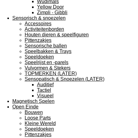
Wudimals
Yellow Door
Zimpli - Gibbli
Sensorisch & snoezelen
Accessoires
Activiteitenborden
Houten dieren & speelfiguren
Pittenzakjes
Sensorische ballen
Speelbakken & Trays
Speeldoeken
Speelrijst en -parels
Vulvormen & Stekers
TOPMERKEN (LATER)
Sensopatisch & Snoezelen (LATER)
Auditief
Tactiel
Visueel
Magnetisch Spelen
Open Einde
Bouwen
Loose Parts
Kleine Wereld
Speeldoeken
Pittenzakjes