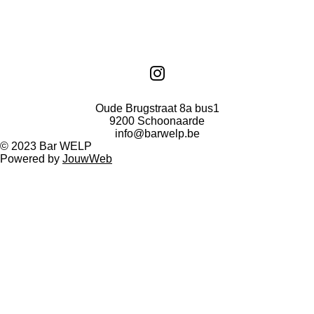
e
e
h
e
l
e
a
l
e
l
r
e
n
e
n
I
n
Oude Brugstraat 8a bus1
s
9200 Schoonaarde
t
info@barwelp.be
© 2023 Bar WELP
a
Powered by
JouwWeb
g
r
a
m