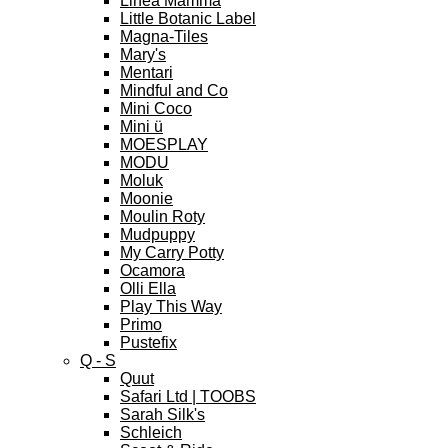
Linea Mamma
Little Botanic Label
Magna-Tiles
Mary's
Mentari
Mindful and Co
Mini Coco
Mini ü
MOESPLAY
MODU
Moluk
Moonie
Moulin Roty
Mudpuppy
My Carry Potty
Ocamora
Olli Ella
Play This Way
Primo
Pustefix
Q - S
Quut
Safari Ltd | TOOBS
Sarah Silk's
Schleich