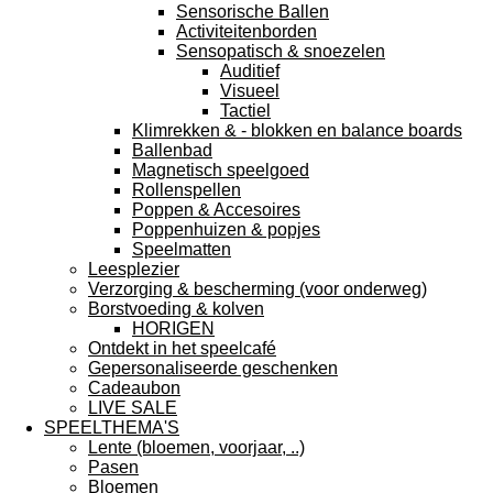
Sensorische Ballen
Activiteitenborden
Sensopatisch & snoezelen
Auditief
Visueel
Tactiel
Klimrekken & - blokken en balance boards
Ballenbad
Magnetisch speelgoed
Rollenspellen
Poppen & Accesoires
Poppenhuizen & popjes
Speelmatten
Leesplezier
Verzorging & bescherming (voor onderweg)
Borstvoeding & kolven
HORIGEN
Ontdekt in het speelcafé
Gepersonaliseerde geschenken
Cadeaubon
LIVE SALE
SPEELTHEMA'S
Lente (bloemen, voorjaar, ..)
Pasen
Bloemen