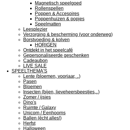
Magnetisch speelgoed
Rollenspellen
Poppen & Accesoires
Poppenhuizen & popjes
Speelmatten
Leesplezier
Verzorging & bescherming (voor onderweg)
Borstvoeding & kolven
HORIGEN
Ontdekt in het speelcafé
Gepersonaliseerde geschenken
Cadeaubon
LIVE SALE
SPEELTHEMA'S
Lente (bloemen, voorjaar, ..)
Pasen
Bloemen
Insecten (bijen, lieveheersbeestjes,..)
Zomer / ijsjes
Dino's
Ruimte / Galaxy
Unicorn / Eenhoorns
Ballen (écht alles!)
Herfst
Halloween