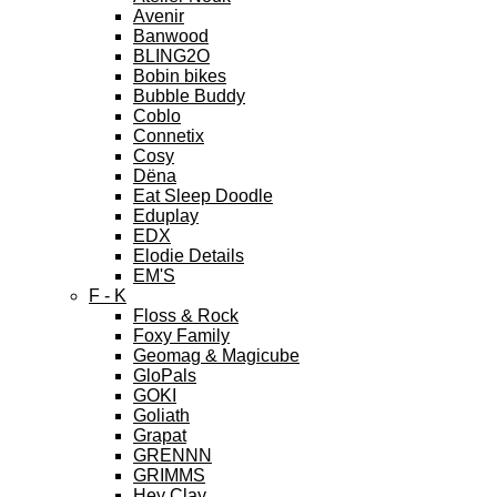
Avenir
Banwood
BLING2O
Bobin bikes
Bubble Buddy
Coblo
Connetix
Cosy
Dëna
Eat Sleep Doodle
Eduplay
EDX
Elodie Details
EM'S
F - K
Floss & Rock
Foxy Family
Geomag & Magicube
GloPals
GOKI
Goliath
Grapat
GRENNN
GRIMMS
Hey Clay