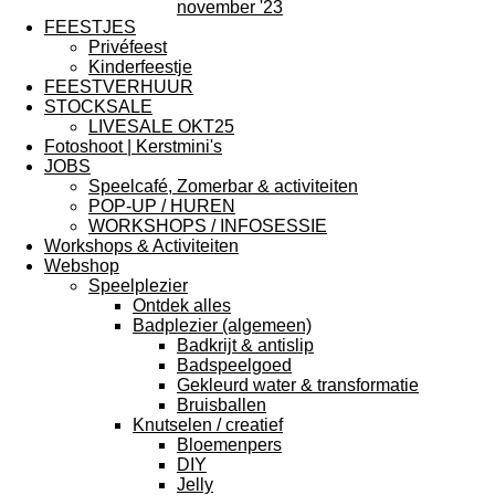
november '23
FEESTJES
Privéfeest
Kinderfeestje
FEESTVERHUUR
STOCKSALE
LIVESALE OKT25
Fotoshoot | Kerstmini's
JOBS
Speelcafé, Zomerbar & activiteiten
POP-UP / HUREN
WORKSHOPS / INFOSESSIE
Workshops & Activiteiten
Webshop
Speelplezier
Ontdek alles
Badplezier (algemeen)
Badkrijt & antislip
Badspeelgoed
Gekleurd water & transformatie
Bruisballen
Knutselen / creatief
Bloemenpers
DIY
Jelly