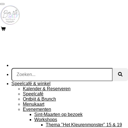
Ga
direct
naar
de
hoofdinhoud
Speelcafé & winkel
Kalender & Reserveren
Speelcafé
Ontbijt & Brunch
Menukaart
Evenementen
Sint-Maarten op bezoek
Workshops
Thema "Het Kleurenmonster" 15 & 19