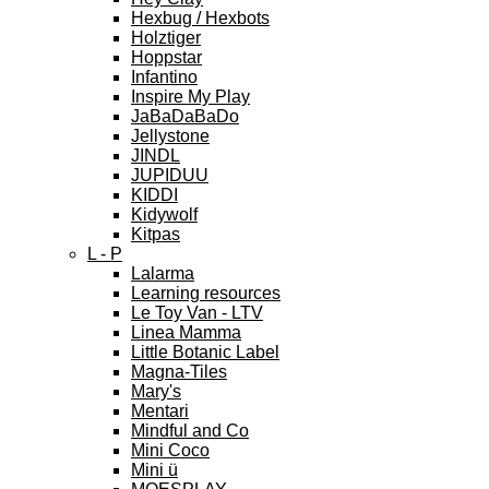
Hexbug / Hexbots
Holztiger
Hoppstar
Infantino
Inspire My Play
JaBaDaBaDo
Jellystone
JINDL
JUPIDUU
KIDDI
Kidywolf
Kitpas
L - P
Lalarma
Learning resources
Le Toy Van - LTV
Linea Mamma
Little Botanic Label
Magna-Tiles
Mary's
Mentari
Mindful and Co
Mini Coco
Mini ü