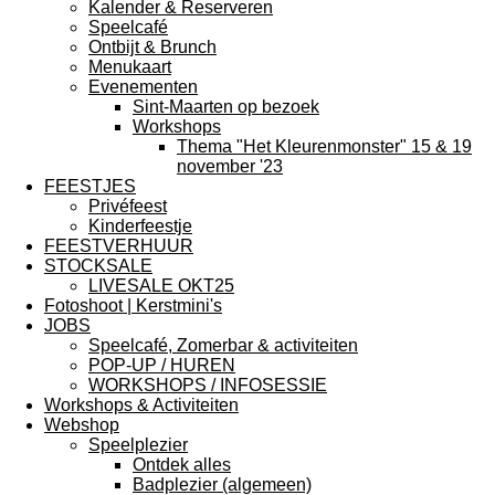
Kalender & Reserveren
Speelcafé
Ontbijt & Brunch
Menukaart
Evenementen
Sint-Maarten op bezoek
Workshops
Thema "Het Kleurenmonster" 15 & 19
november '23
FEESTJES
Privéfeest
Kinderfeestje
FEESTVERHUUR
STOCKSALE
LIVESALE OKT25
Fotoshoot | Kerstmini's
JOBS
Speelcafé, Zomerbar & activiteiten
POP-UP / HUREN
WORKSHOPS / INFOSESSIE
Workshops & Activiteiten
Webshop
Speelplezier
Ontdek alles
Badplezier (algemeen)