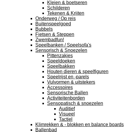
Kleien & boetseren
Schilderen
Tekenen & Krijten
Onderweg / Op reis
Buitenspeelgoed
Bubbels
Fietsen & Steppen
Zwembadfun!
Speelbanken / Speelsofa's
Sensorisch & Snoezelen
Pittenzakjes
Speeldoeken
Speelbakken
Houten dieren & speelfiguren
Speelrijst en -parels
Vulvormen & uitstekers
Accessoires
Sensorische Ballen
Activiteitenborden
Sensopatisch & snoezelen
Auditief
Visueel
Tactiel
Klimrekken & - blokken en balance boards
Ballenbad