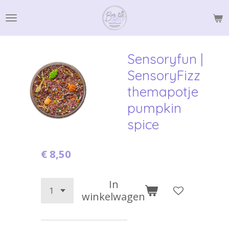
Ga
direct
naar
de
Sensoryfun |
hoofdinhoud
SensoryFizz
themapotje
pumpkin
spice
€ 8,50
In
winkelwagen