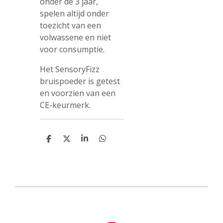
onder de 3 jaar,
spelen altijd onder
toezicht van een
volwassene en niet
voor consumptie.
Het SensoryFizz
bruispoeder is getest
en voorzien van een
CE-keurmerk.
D
D
S
D
e
e
h
e
l
e
a
l
e
l
r
e
n
e
n