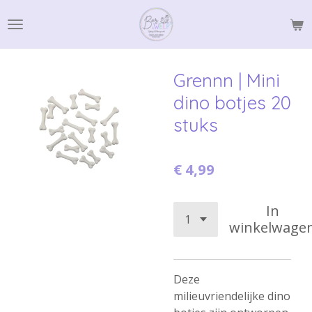
Ga
direct
naar
de
Grennn | Mini
hoofdinhoud
dino botjes 20
stuks
€ 4,99
In
winkelwage
Deze
milieuvriendelijke dino