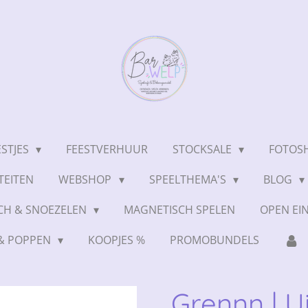
ESTJES
FEESTVERHUUR
STOCKSALE
FOTOSH
TEITEN
WEBSHOP
SPEELTHEMA'S
BLOG
CH & SNOEZELEN
MAGNETISCH SPELEN
OPEN EI
 & POPPEN
KOOPJES %
PROMOBUNDELS
Grennn | Ui