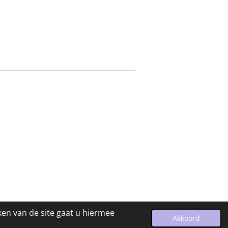
ken van de site gaat u hiermee
Powered by
JouwWeb
Akkoord