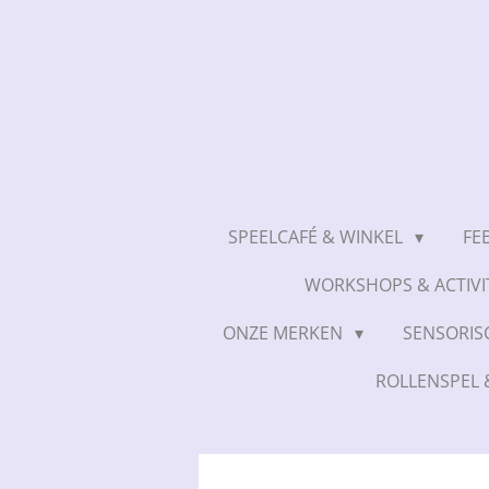
Ga
direct
naar
de
hoofdinhoud
SPEELCAFÉ & WINKEL
FE
WORKSHOPS & ACTIVI
ONZE MERKEN
SENSORIS
ROLLENSPEL