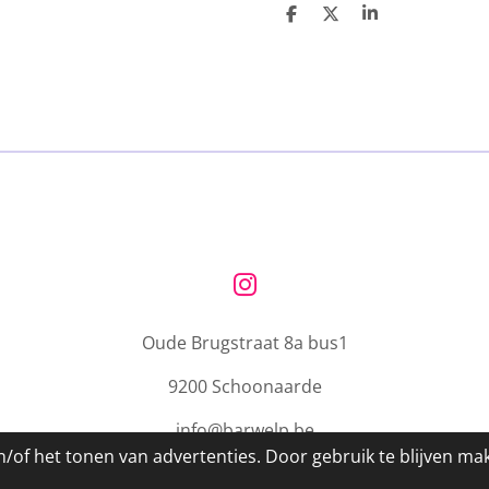
D
D
S
e
e
h
l
e
a
e
l
r
n
e
I
n
Oude Brugstraat 8a bus1
s
t
9200 Schoonaarde
a
g
info@barwelp.be
r
/of het tonen van advertenties. Door gebruik te blijven ma
a