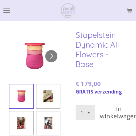
Ga
direct
naar
de
Stapelstein |
hoofdinhoud
Dynamic All
Flowers -
Base
€ 179,00
GRATIS verzending
In
winkelwage