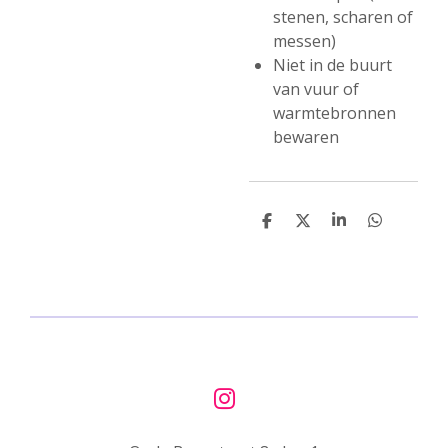
stenen, scharen of
messen)
Niet in de buurt
van vuur of
warmtebronnen
bewaren
D
D
S
D
e
e
h
e
l
e
a
l
e
l
r
e
n
e
n
I
n