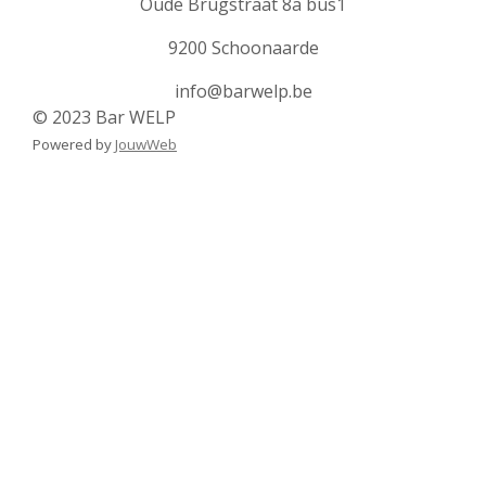
Oude Brugstraat 8a bus1
s
t
9200 Schoonaarde
a
g
info@barwelp.be
r
© 2023 Bar WELP
a
Powered by
JouwWeb
m