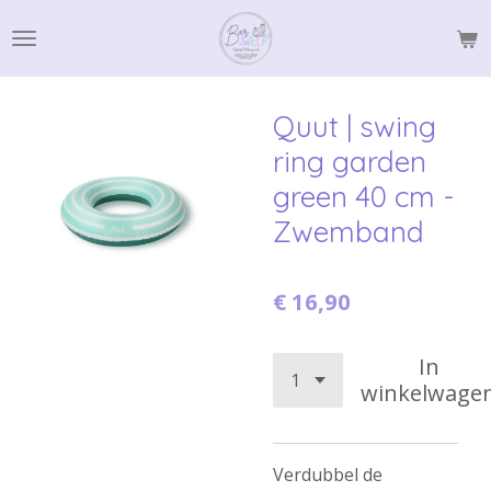
Ga
direct
naar
de
Quut | swing
hoofdinhoud
ring garden
green 40 cm -
Zwemband
€ 16,90
In
winkelwage
Verdubbel de