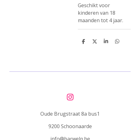
Geschikt voor
kinderen van 18
maanden tot 4 jaar.
D
D
S
D
e
e
h
e
l
e
a
l
e
l
r
e
n
e
n
I
n
Oude Brugstraat 8a bus1
s
t
9200 Schoonaarde
a
g
info@barwelp.be