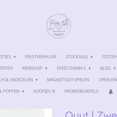
ESTJES
FEESTVERHUUR
STOCKSALE
FOTOSH
TEITEN
WEBSHOP
SPEELTHEMA'S
BLOG
CH & SNOEZELEN
MAGNETISCH SPELEN
OPEN EI
 & POPPEN
KOOPJES %
PROMOBUNDELS
Quut | Zw