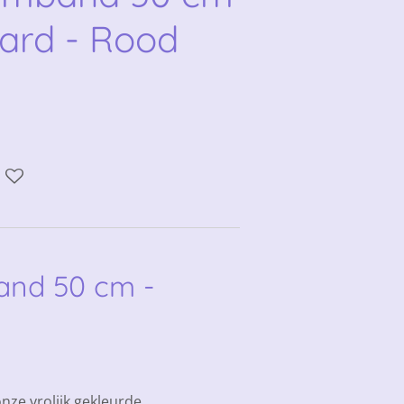
ard - Rood
nd 50 cm -
nze vrolijk gekleurde