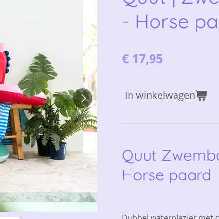
- Horse pa
€ 17,95
In winkelwagen
Quut Zwemba
Horse paard
Dubbel waterplezier met o