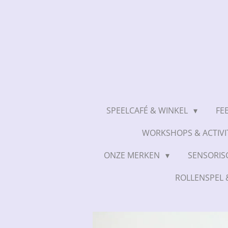
Ga
direct
naar
de
hoofdinhoud
SPEELCAFÉ & WINKEL
FE
WORKSHOPS & ACTIVI
ONZE MERKEN
SENSORIS
ROLLENSPEL