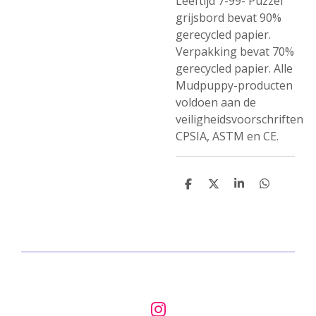
Leeftijd 7-99- Puzzel
grijsbord bevat 90%
gerecycled papier.
Verpakking bevat 70%
gerecycled papier. Alle
Mudpuppy-producten
voldoen aan de
veiligheidsvoorschriften
CPSIA, ASTM en CE.
D
D
S
D
e
e
h
e
l
e
a
l
e
l
r
e
n
e
n