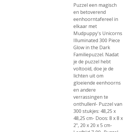
Puzzel een magisch
en betoverend
eenhoorntafereel in
elkaar met
Mudpuppy's Unicorns
Illuminated 300 Piece
Glow in the Dark
Familiepuzzel. Nadat
je de puzzel hebt
voltooid, doe je de
lichten uit om
gloeiende eenhoorns
en andere
verrassingen te
onthullen!- Puzzel van
300 stukjes: 48,25 x
48,25 cm- Doos: 8 x 8 x
2", 20 x 20 x 5 cm-