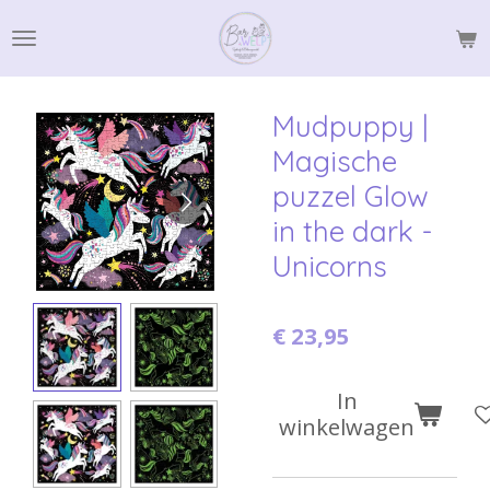
Ga
direct
naar
de
Mudpuppy |
hoofdinhoud
Magische
puzzel Glow
in the dark -
Unicorns
€ 23,95
In
winkelwagen