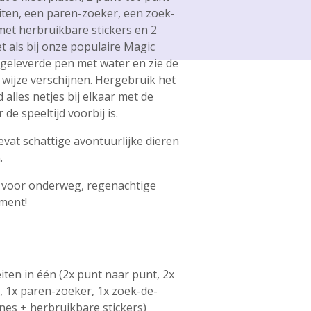
eiten, een paren-zoeker, een zoek-
 met herbruikbare stickers en 2
t als bij onze populaire Magic
egeleverde pen met water en zie de
wijze verschijnen. Hergebruik het
alles netjes bij elkaar met de
de speeltijd voorbij is.
at schattige avontuurlijke dieren
.
et voor onderweg, regenachtige
ment!
eiten in één (2x punt naar punt, 2x
, 1x paren-zoeker, 1x zoek-de-
ènes + herbruikbare stickers)