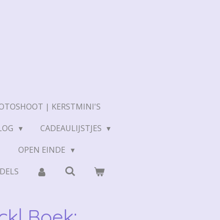
OTOSHOOT | KERSTMINI'S
LOG
CADEAULIJSTJES
N
OPEN EINDE
DELS
ck| Boek: