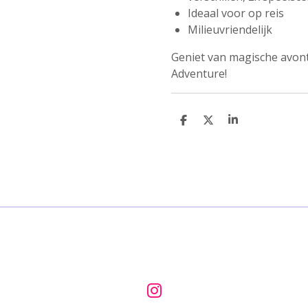
Ideaal voor op reis
Milieuvriendelijk
Geniet van magische avont
Adventure!
D
D
S
e
e
h
l
e
a
e
l
r
n
e
I