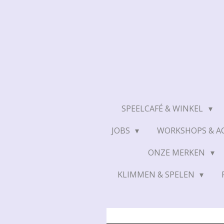
Ga
direct
naar
de
hoofdinhoud
SPEELCAFÉ & WINKEL
JOBS
WORKSHOPS & AC
ONZE MERKEN
KLIMMEN & SPELEN