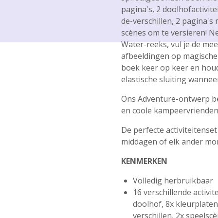
pagina's, 2 doolhofactivit
de-verschillen, 2 pagina's
scènes om te versieren! Ne
Water-reeks, vul je de me
afbeeldingen op magische 
boek keer op keer en houd 
elastische sluiting wanneer 
Ons Adventure-ontwerp bev
en coole kampeervrienden
De perfecte activiteitens
middagen of elk ander mo
KENMERKEN
Volledig herbruikbaar
16 verschillende activit
doolhof, 8x kleurplaten
verschillen, 2x speelsc