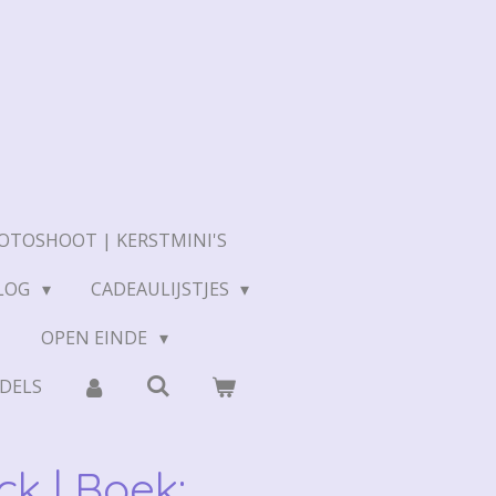
OTOSHOOT | KERSTMINI'S
LOG
CADEAULIJSTJES
N
OPEN EINDE
DELS
ck | Boek: