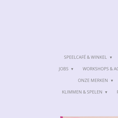
Ga
direct
naar
de
hoofdinhoud
SPEELCAFÉ & WINKEL
JOBS
WORKSHOPS & AC
ONZE MERKEN
KLIMMEN & SPELEN