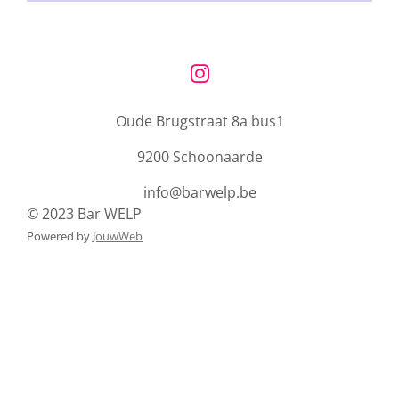
I
n
Oude Brugstraat 8a bus1
s
t
9200 Schoonaarde
a
g
info@barwelp.be
r
© 2023 Bar WELP
a
Powered by
JouwWeb
m