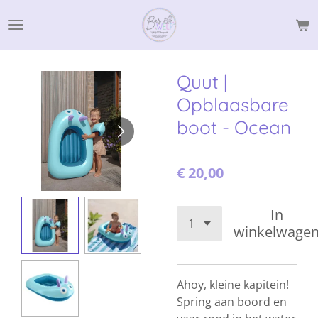
Ga
direct
naar
de
Quut |
hoofdinhoud
Opblaasbare
boot - Ocean
€ 20,00
In
winkelwage
Ahoy, kleine kapitein!
Spring aan boord en