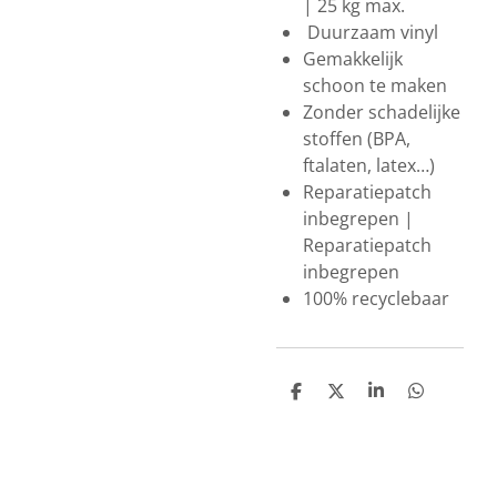
| 25 kg max.
Duurzaam vinyl
Gemakkelijk
schoon te maken
Zonder schadelijke
stoffen (BPA,
ftalaten, latex…)
Reparatiepatch
inbegrepen |
Reparatiepatch
inbegrepen
100% recyclebaar
D
D
S
D
e
e
h
e
l
e
a
l
e
l
r
e
n
e
n