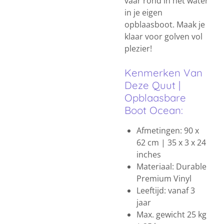
vaar rond in het water
in je eigen
opblaasboot. Maak je
klaar voor golven vol
plezier!
Kenmerken Van
Deze Quut |
Opblaasbare
Boot Ocean:
Afmetingen: 90 x
62 cm | 35 x 3 x 24
inches
Materiaal: Durable
Premium Vinyl
Leeftijd: vanaf 3
jaar
Max. gewicht 25 kg