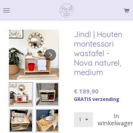
Ga
direct
naar
de
Jindl | Houten
hoofdinhoud
montessori
wastafel -
Nova naturel,
medium
€ 189,90
GRATIS verzending
In
winkelwage