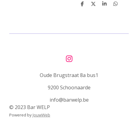
D
D
S
D
e
e
h
e
l
e
a
l
e
l
r
e
n
e
n
I
n
Oude Brugstraat 8a bus1
s
t
9200 Schoonaarde
a
g
info@barwelp.be
r
© 2023 Bar WELP
a
Powered by
JouwWeb
m