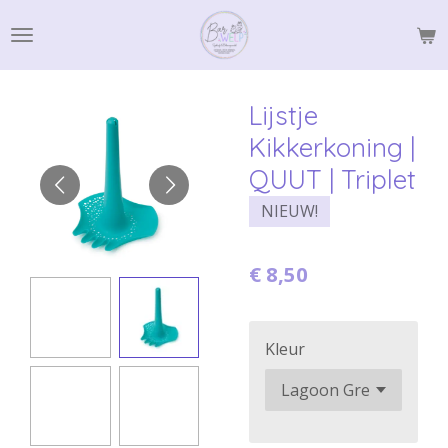
Ga
direct
naar
de
Lijstje
hoofdinhoud
Kikkerkoning |
QUUT | Triplet
NIEUW!
€ 8,50
Kleur