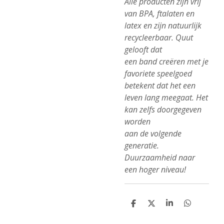
Alle producten zijn vrij
van BPA, ftalaten en
latex en zijn natuurlijk
recycleerbaar. Quut
gelooft dat
een band creëren met je
favoriete speelgoed
betekent dat het een
leven lang meegaat. Het
kan zelfs doorgegeven
worden
aan de volgende
generatie.
Duurzaamheid naar
een hoger niveau!
D
D
S
D
e
e
h
e
l
e
a
l