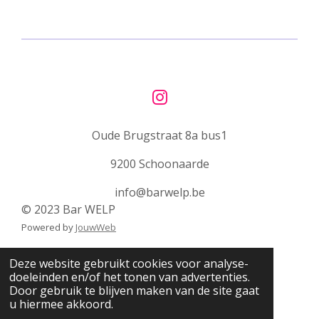
e
l
r
e
n
e
n
I
n
Oude Brugstraat 8a bus1
s
t
9200 Schoonaarde
a
g
info@barwelp.be
r
© 2023 Bar WELP
a
Powered by
JouwWeb
m
Deze website gebruikt cookies voor analyse-
doeleinden en/of het tonen van advertenties.
Door gebruik te blijven maken van de site gaat
u hiermee akkoord.