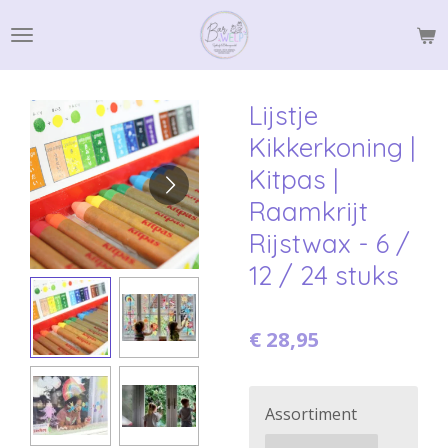
Ga
direct
naar
de
Lijstje
hoofdinhoud
Kikkerkoning |
Kitpas |
Raamkrijt
Rijstwax - 6 /
12 / 24 stuks
€ 28,95
Assortiment