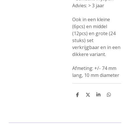
Advies: > 3 jaar
Ook in een kleine
(6pcs) en middel
(12pcs) en grote (24
stuks) set
verkrijgbaar en in een
dikkere variant.
Afmeting: +/- 74 mm
lang, 10 mm diameter
D
D
S
D
e
e
h
e
l
e
a
l
e
l
r
e
n
e
n