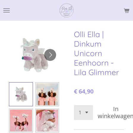
Ga
direct
naar
de
Olli Ella |
hoofdinhoud
Dinkum
Unicorn
Eenhoorn -
Lila Glimmer
€ 64,90
In
winkelwage