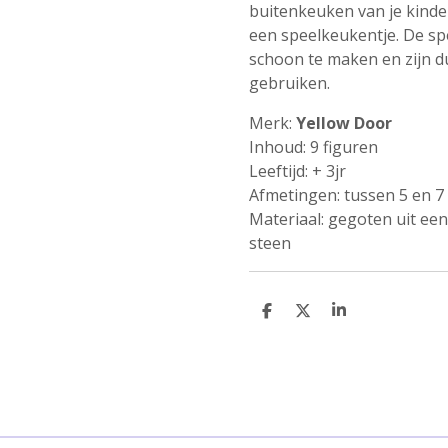
buitenkeuken van je kinder
een speelkeukentje. De sp
schoon te maken en zijn d
gebruiken.
Merk:
Yellow Door
Inhoud: 9 figuren
Leeftijd: + 3jr
Afmetingen: tussen 5 en 
Materiaal: gegoten uit ee
steen
D
D
S
e
e
h
l
e
a
e
l
r
n
e