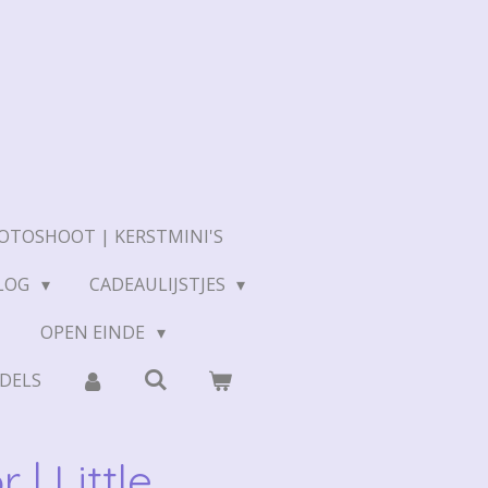
OTOSHOOT | KERSTMINI'S
LOG
CADEAULIJSTJES
N
OPEN EINDE
DELS
 | Little