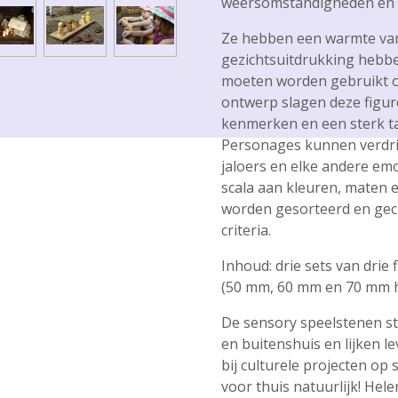
weersomstandigheden en
Ze hebben een warmte van z
gezichtsuitdrukking hebben
moeten worden gebruikt o
ontwerp slagen deze figu
kenmerken en een sterk ta
Personages kunnen verdriet
jaloers en elke andere emo
scala aan kleuren, maten
worden gesorteerd en gecl
criteria.
Inhoud: drie sets van drie 
(50 mm, 60 mm en 70 mm 
De sensory speelstenen st
en buitenshuis en lijken l
bij culturele projecten o
voor thuis natuurlijk! Hel