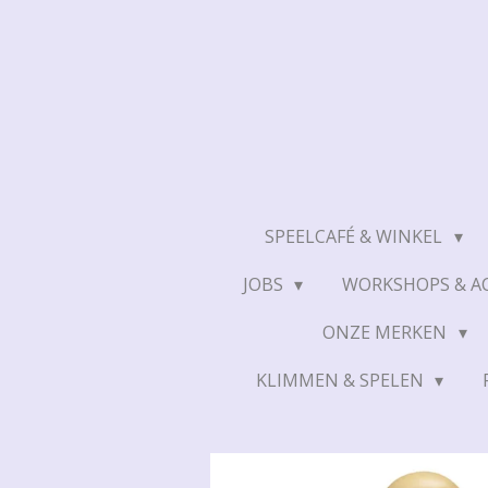
Ga
direct
naar
de
hoofdinhoud
SPEELCAFÉ & WINKEL
JOBS
WORKSHOPS & AC
ONZE MERKEN
KLIMMEN & SPELEN