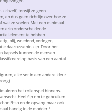
 omgevingen.
ichzelf, terwijl ze geen
, en dus geen richtlijn over hoe ze
f wat ze voelen. Met een minimaal
ren erin onderscheidende
ctiel element te hebben.
ig, blij, woedend, verlegen,
tie daartussenin zijn. Door het
 en kapsels kunnen de mensen
assificeerd op basis van een aantal
figuren, elke set in een andere kleur
hoog).
imuleren het rollenspel binnens-
evensecht. Heel fijn om te gebruiken
p school/bso en de opvang maar ook
emaal handig in de modder /