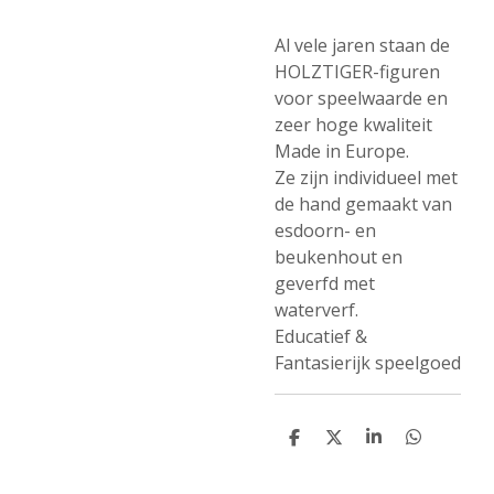
Al vele jaren staan ​​de
HOLZTIGER-figuren
voor speelwaarde en
zeer hoge kwaliteit
Made in Europe.
Ze zijn individueel met
de hand gemaakt van
esdoorn- en
beukenhout en
geverfd met
waterverf.
Educatief &
Fantasierijk speelgoed
D
D
S
D
e
e
h
e
l
e
a
l