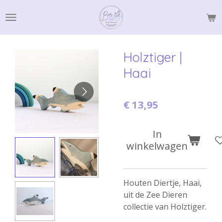
Ga
direct
naar
de
Holztiger |
hoofdinhoud
Haai
€ 13,95
In
winkelwagen
Houten Diertje, Haai,
uit de Zee Dieren
collectie van Holztiger.