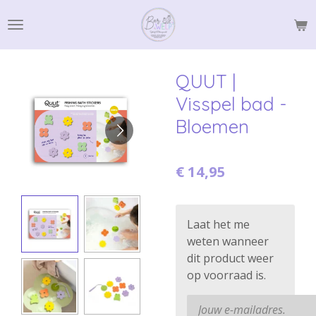
Ga
direct
naar
de
QUUT |
hoofdinhoud
Visspel bad -
Bloemen
€ 14,95
Laat het me
weten wanneer
dit product weer
op voorraad is.