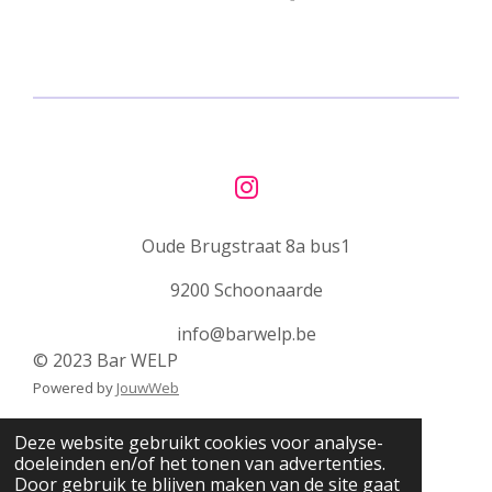
e
e
h
e
l
e
a
l
e
l
r
e
n
e
n
I
n
Oude Brugstraat 8a bus1
s
t
9200 Schoonaarde
a
g
info@barwelp.be
r
© 2023 Bar WELP
a
Powered by
JouwWeb
m
Deze website gebruikt cookies voor analyse-
doeleinden en/of het tonen van advertenties.
Door gebruik te blijven maken van de site gaat