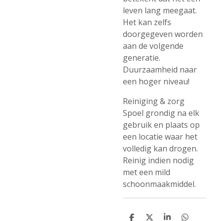
leven lang meegaat.
Het kan zelfs
doorgegeven worden
aan de volgende
generatie.
Duurzaamheid naar
een hoger niveau!
Reiniging & zorg
Spoel grondig na elk
gebruik en plaats op
een locatie waar het
volledig kan drogen.
Reinig indien nodig
met een mild
schoonmaakmiddel.
D
D
S
D