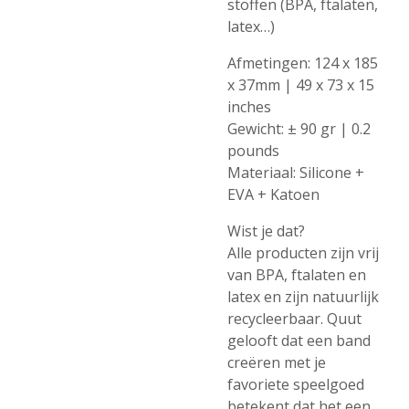
stoffen (BPA, ftalaten,
latex…)
Afmetingen: 124 x 185
x 37mm | 49 x 73 x 15
inches
Gewicht: ± 90 gr | 0.2
pounds
Materiaal: Silicone +
EVA + Katoen
Wist je dat?
Alle producten zijn vrij
van BPA, ftalaten en
latex en zijn natuurlijk
recycleerbaar. Quut
gelooft dat een band
creëren met je
favoriete speelgoed
betekent dat het een