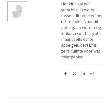
Het kind zal het
verschil niet weten
tussen dit potje en het
echte toilet. Naar dit
potje gaan wordt nog
leuker, want het potje
maakt zelfs echte
spoelgeluiden! Er is
zelfs ruimte voor wat
toiletpapier.
D
D
S
D
e
e
h
e
l
e
a
l
e
l
r
e
n
e
n