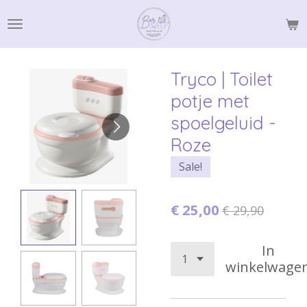
Ga
direct
naar
de
Tryco | Toilet
hoofdinhoud
potje met
spoelgeluid -
Roze
Sale!
€ 25,00
€ 29,90
In
winkelwage