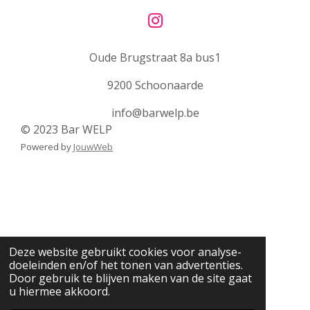
I
n
Oude Brugstraat 8a bus1
s
t
9200 Schoonaarde
a
g
info@barwelp.be
r
© 2023 Bar WELP
a
Powered by
JouwWeb
m
Deze website gebruikt cookies voor analyse-
doeleinden en/of het tonen van advertenties.
Door gebruik te blijven maken van de site gaat
u hiermee akkoord.