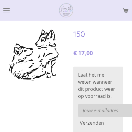
Ga
direct
naar
de
150
hoofdinhoud
€ 17,00
Laat het me
weten wanneer
dit product weer
op voorraad is.
Verzenden