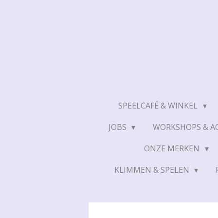
Ga
direct
naar
de
hoofdinhoud
SPEELCAFÉ & WINKEL
JOBS
WORKSHOPS & AC
ONZE MERKEN
KLIMMEN & SPELEN