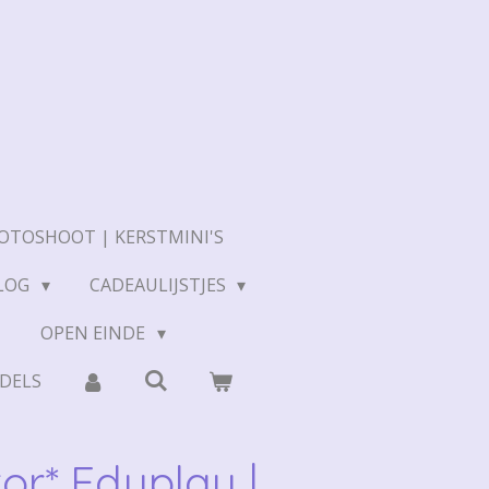
OTOSHOOT | KERSTMINI'S
LOG
CADEAULIJSTJES
N
OPEN EINDE
DELS
ktor* Eduplay |