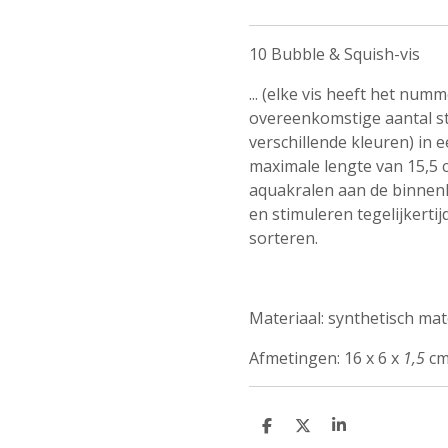
10 Bubble & Squish-vis
... (elke vis heeft het num
overeenkomstige aantal st
verschillende kleuren) in 
maximale lengte van 15,5 
aquakralen aan de binnenk
en stimuleren tegelijkert
sorteren.
Materiaal: synthetisch mate
Afmetingen: 16 x 6 x
1,5
c
D
D
S
e
e
h