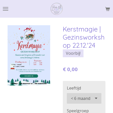
Ga
direct
naar
de
Kerstmagie |
hoofdinhoud
Gezinsworksh
op 22.12.'24
Voorbij!
€ 0,00
Leeftijd
Speelgroep