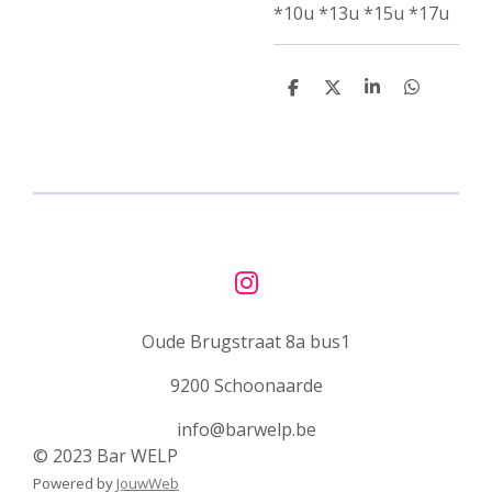
*10u *13u *15u *17u
D
D
S
D
e
e
h
e
l
e
a
l
e
l
r
e
n
e
n
I
n
Oude Brugstraat 8a bus1
s
t
9200 Schoonaarde
a
g
info@barwelp.be
r
© 2023 Bar WELP
a
Powered by
JouwWeb