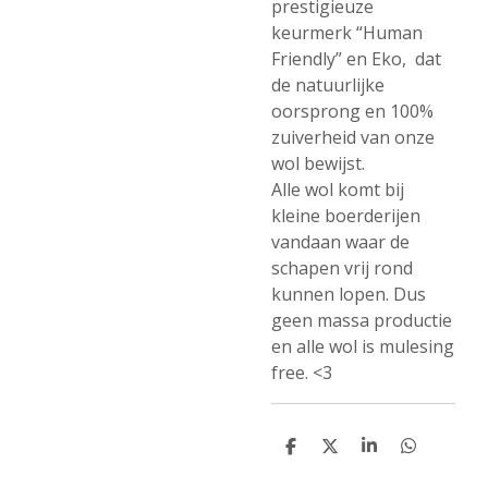
prestigieuze
keurmerk “Human
Friendly” en Eko, dat
de natuurlijke
oorsprong en 100%
zuiverheid van onze
wol bewijst.
Alle wol komt bij
kleine boerderijen
vandaan waar de
schapen vrij rond
kunnen lopen. Dus
geen massa productie
en alle wol is mulesing
free. <3
D
D
S
D
e
e
h
e
l
e
a
l