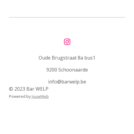
e
l
r
e
n
e
n
I
n
Oude Brugstraat 8a bus1
s
t
9200 Schoonaarde
a
g
info@barwelp.be
r
© 2023 Bar WELP
a
Powered by
JouwWeb
m