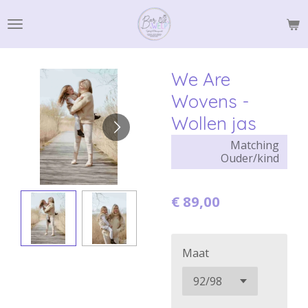
Ga
direct
naar
de
We Are
hoofdinhoud
Wovens -
Wollen jas
Matching
Ouder/kind
€ 89,00
Maat